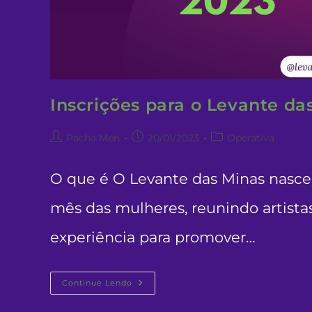
Inscrições para o Levante da
Autor
Post
Categoria
Pacha Men
20/01/2023
Operativa
do
publicado:
do
post:
post:
O que é O Levante das Minas nasceu
mês das mulheres, reunindo artistas
experiência para promover…
Inscrições
Continue Lendo
Para
O