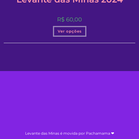
R$
60,00
Este
Ver opções
produto
tem
várias
variantes.
As
opções
podem
ser
escolhidas
na
página
do
produto
Levante das Minas é movida por Pachamama ❤