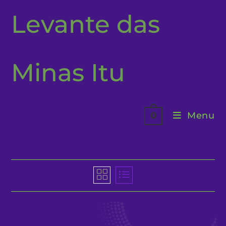
Ir
Levante das
para
o
conteúdo
Minas Itu
Menu
0