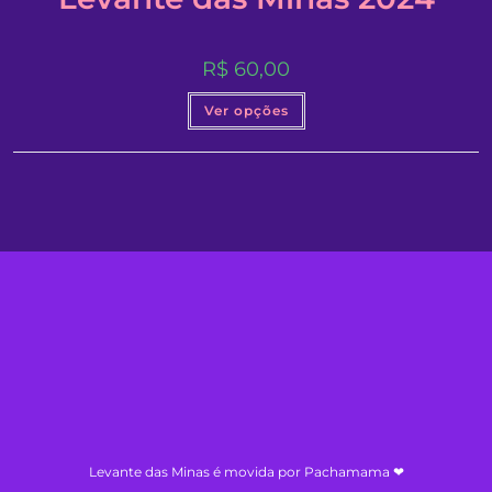
R$
60,00
Este
Ver opções
produto
tem
várias
variantes.
As
opções
podem
ser
escolhidas
na
página
do
produto
Levante das Minas é movida por Pachamama ❤