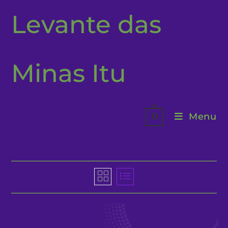
Ir
Levante das
para
o
conteúdo
Minas Itu
Menu
0